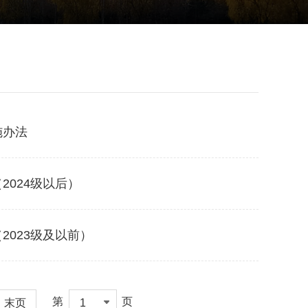
施办法
024级以后）
023级及以前）
第
页
末页
1